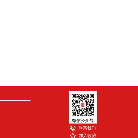
微信公众号
联系我们
加入收藏