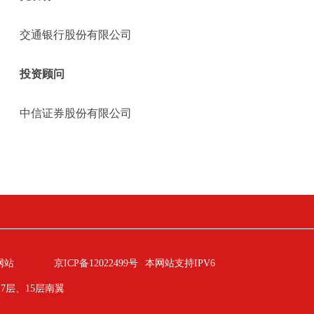
交通银行股份有限公司
投资顾问
中信证券股份有限公司
方网站
京ICP备12022499号
本网站支持IPV6
7层、15层南翼