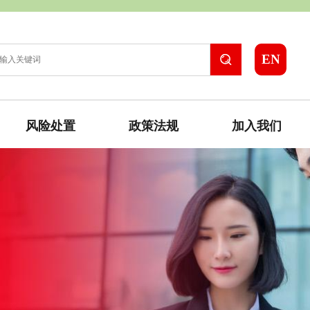
EN
风险处置
政策法规
加入我们